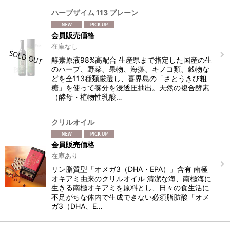
ハーブザイム 113 プレーン
会員販売価格
在庫なし
酵素原液98%高配合 生産県まで指定した国産の生
のハーブ、野菜、果物、海藻、キノコ類、穀物な
どを全113種類厳選し、喜界島の「さとうきび粗
糖」を使って養分を浸透圧抽出。天然の複合酵素
（酵母・植物性乳酸…
クリルオイル
会員販売価格
在庫あり
リン脂質型「オメガ3（DHA・EPA）」含有 南極
オキアミ由来のクリルオイル 清潔な海、南極海に
生きる南極オキアミを原料とし、日々の食生活に
不足がちな体内で生成できない必須脂肪酸「オメ
ガ3（DHA、E…