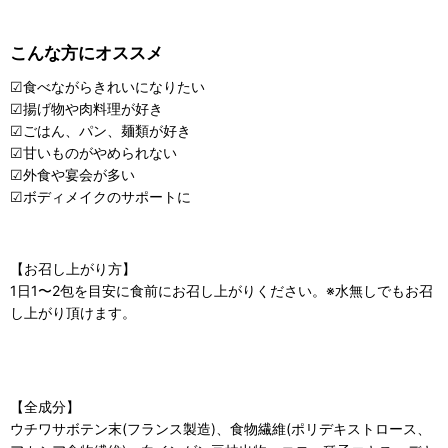
こんな方にオススメ
☑食べながらきれいになりたい
☑揚げ物や肉料理が好き
☑ごはん、パン、麺類が好き
☑甘いものがやめられない
☑外食や宴会が多い
☑ボディメイクのサポートに
【お召し上がり方】
1日1〜2包を目安に食前にお召し上がりください。※水無しでもお召
し上がり頂けます。
【全成分】
ウチワサボテン末(フランス製造)、食物繊維(ポリデキストロース、