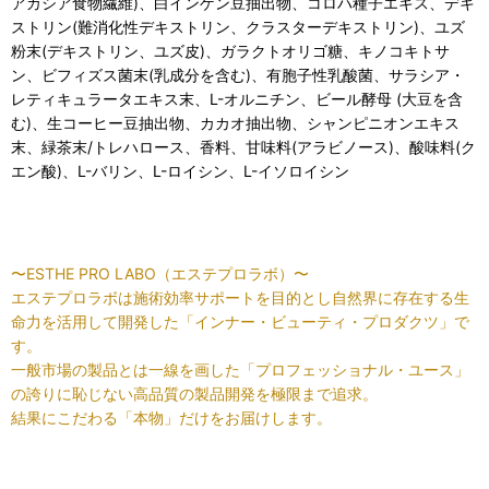
アカシア食物繊維)、白インゲン豆抽出物、コロハ種子エキス、デキ
ストリン(難消化性デキストリン、クラスターデキストリン)、ユズ
粉末(デキストリン、ユズ皮)、ガラクトオリゴ糖、キノコキトサ
ン、ビフィズス菌末(乳成分を含む)、有胞子性乳酸菌、サラシア・
レティキュラータエキス末、L-オルニチン、ビール酵母 (大豆を含
む)、生コーヒー豆抽出物、カカオ抽出物、シャンピニオンエキス
末、緑茶末/トレハロース、香料、甘味料(アラビノース)、酸味料(ク
エン酸)、L-バリン、L-ロイシン、L-イソロイシン
〜ESTHE PRO LABO（エステプロラボ）〜
エステプロラボは施術効率サポートを目的とし自然界に存在する生
命力を活用して開発した「インナー・ビューティ・プロダクツ」で
す。
一般市場の製品とは一線を画した「プロフェッショナル・ユース」
の誇りに恥じない高品質の製品開発を極限まで追求。
結果にこだわる「本物」だけをお届けします。