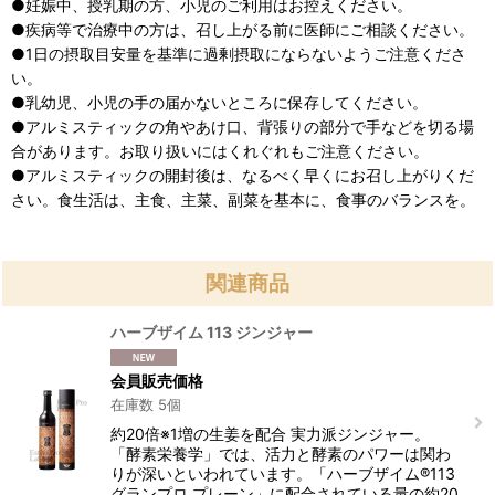
●妊娠中、授乳期の方、小児のご利用はお控えください。
●疾病等で治療中の方は、召し上がる前に医師にご相談ください。
●1日の摂取目安量を基準に過剰摂取にならないようご注意くださ
い。
●乳幼児、小児の手の届かないところに保存してください。
●アルミスティックの角やあけ口、背張りの部分で手などを切る場
合があります。お取り扱いにはくれぐれもご注意ください。
●アルミスティックの開封後は、なるべく早くにお召し上がりくだ
さい。食生活は、主食、主菜、副菜を基本に、食事のバランスを。
関連商品
ハーブザイム 113 ジンジャー
会員販売価格
在庫数 5個
約20倍※1増の生姜を配合 実力派ジンジャー。
「酵素栄養学」では、活力と酵素のパワーは関わ
りが深いといわれています。「ハーブザイム®113
グランプロ プレーン」に配合されている量の約20