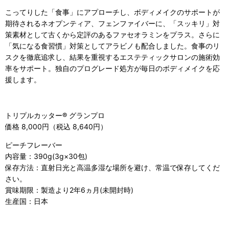
こってりした「食事」にアプローチし、ボディメイクのサポートが
期待されるネオプンティア、フェンファイバーに、「スッキリ」対
策素材として古くから定評のあるファセオラミンをプラス。さらに
「気になる食習慣」対策としてアラビノも配合しました。食事のリ
スクを徹底追求し、結果を重視するエステティックサロンの施術効
率をサポート。独自のプログレード処方が毎日のボディメイクを応
援します。
トリプルカッター® グランプロ
価格 8,000円（税込 8,640円）
ピーチフレーバー
内容量：390g(3g×30包)
保存方法：直射日光と高温多湿な場所を避け、常温で保存してくだ
さい。
賞味期限：製造より2年6ヵ月(未開封時)
生産国：日本