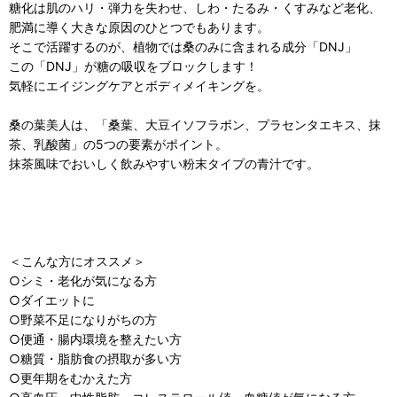
糖化は肌のハリ・弾力を失わせ、しわ・たるみ・くすみなど老化、
肥満に導く大きな原因のひとつでもあります。
そこで活躍するのが、植物では桑のみに含まれる成分「DNJ」
この「DNJ」が糖の吸収をブロックします！
気軽にエイジングケアとボディメイキングを。
桑の葉美人は、「桑葉、大豆イソフラボン、プラセンタエキス、抹
茶、乳酸菌」の5つの要素がポイント。
抹茶風味でおいしく飲みやすい粉末タイプの青汁です。
＜こんな方にオススメ＞
○シミ・老化が気になる方
○ダイエットに
○野菜不足になりがちの方
○便通・腸内環境を整えたい方
○糖質・脂肪食の摂取が多い方
○更年期をむかえた方