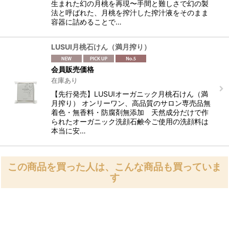
生まれた幻の月桃を再現〜手間と難しさで幻の製
法と呼ばれた、月桃を搾汁した搾汁液をそのまま
容器に詰めることで…
LUSUI月桃石けん（満月搾り）
会員販売価格
在庫あり
【先行発売】LUSUIオーガニック月桃石けん（満
月搾り） オンリーワン、高品質のサロン専売品無
着色・無香料・防腐剤無添加 天然成分だけで作
られたオーガニック洗顔石鹸今ご使用の洗顔料は
本当に安…
この商品を買った人は、こんな商品も買っていま
す