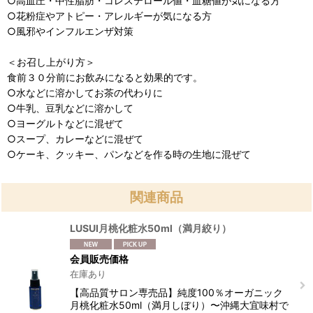
○高血圧・中性脂肪・コレステロール値・血糖値が気になる方
○花粉症やアトピー・アレルギーが気になる方
○風邪やインフルエンザ対策
＜お召し上がり方＞
食前３０分前にお飲みになると効果的です。
○水などに溶かしてお茶の代わりに
○牛乳、豆乳などに溶かして
○ヨーグルトなどに混ぜて
○スープ、カレーなどに混ぜて
○ケーキ、クッキー、パンなどを作る時の生地に混ぜて
関連商品
LUSUI月桃化粧水50ml（満月絞り）
会員販売価格
在庫あり
【高品質サロン専売品】純度100％オーガニック
月桃化粧水50ml（満月しぼり）〜沖縄大宜味村で