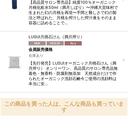
【高品質サロン専売品】純度100％オーガニック
月桃化粧水50ml（満月しぼり）〜沖縄大宜味村で
生まれた幻の月桃を再現〜手間と難しさで幻の製
法と呼ばれた、月桃を搾汁した搾汁液をそのまま
容器に詰めることで…
LUSUI月桃石けん（満月搾り）
会員販売価格
在庫あり
【先行発売】LUSUIオーガニック月桃石けん（満
月搾り） オンリーワン、高品質のサロン専売品無
着色・無香料・防腐剤無添加 天然成分だけで作
られたオーガニック洗顔石鹸今ご使用の洗顔料は
本当に安…
この商品を買った人は、こんな商品も買っていま
す