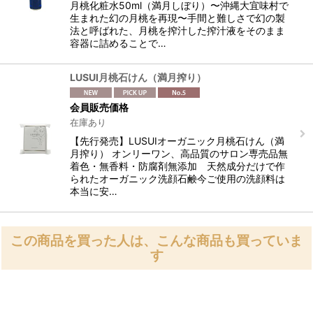
月桃化粧水50ml（満月しぼり）〜沖縄大宜味村で
生まれた幻の月桃を再現〜手間と難しさで幻の製
法と呼ばれた、月桃を搾汁した搾汁液をそのまま
容器に詰めることで…
LUSUI月桃石けん（満月搾り）
会員販売価格
在庫あり
【先行発売】LUSUIオーガニック月桃石けん（満
月搾り） オンリーワン、高品質のサロン専売品無
着色・無香料・防腐剤無添加 天然成分だけで作
られたオーガニック洗顔石鹸今ご使用の洗顔料は
本当に安…
この商品を買った人は、こんな商品も買っていま
す