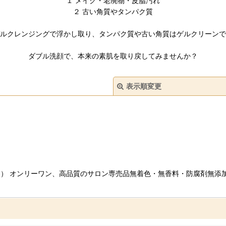
１ メイク・老廃物・皮脂汚れ
２ 古い角質やタンパク質
ルクレンジングで浮かし取り、タンパク質や古い角質はゲルクリーンで
ダブル洗顔で、本来の素肌を取り戻してみませんか？
表示順変更
絞り込む
搾り） オンリーワン、高品質のサロン専売品無着色・無香料・防腐剤無