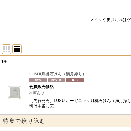
メイクや皮脂汚れはゲ
1
件
表示数
:
LUSUI月桃石けん（満月搾り）
並び順
:
会員販売価格
在庫あり
【先行発売】LUSUIオーガニック月桃石けん（満月
料は本当に安…
特集で絞り込む