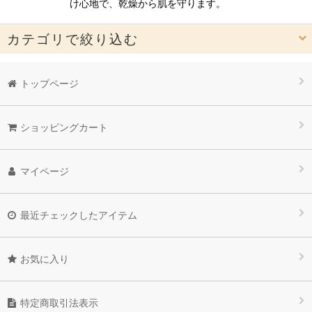
け心地で、乾燥から肌を守ります。
カテゴリで絞り込む
メイクアップ (全商品)
トップページ
化粧メイク下地
ショッピングカート
リキッドファンデーション
パウダーファンデーション
マイページ
仕上げ用フェイスパウダー
最近チェックしたアイテム
プレストパウダー
ファンデーション用スポンジ
お気に入り
スポンジパフ（8切）
特定商取引法表示