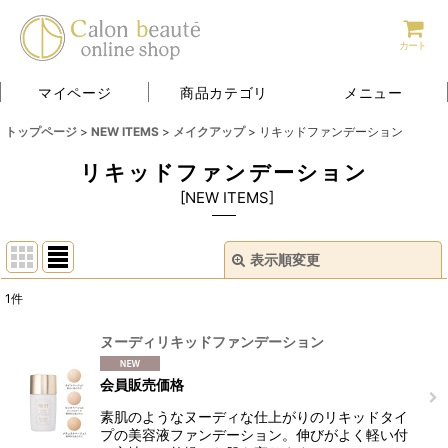
カート
マイページ
商品カテゴリ
メニュー
トップページ
>
NEW ITEMS
>
メイクアップ
>
リキッドファンデーション
リキッドファンデーション
[
NEW ITEMS
]
表示順変更
閉じる
1
件
表示数
:
ヌーディリキッドファンデーション
並び順
:
会員販売価格
素肌のようなヌーディな仕上がりのリキッドタイ
絞り込む
プの美容液ファンデーション。伸びがよく軽い付