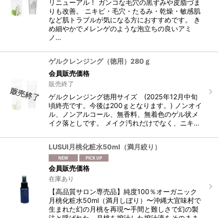
リニューアル！ ガンコな毛穴の黒ずみや皮脂づま
りも改善。 ニキビ・毛穴・たるみ・乾燥・敏感肌
など肌トラブルが気になる方におすすめです。 き
め細やかでメレンゲのような泡立ちの良いアミ
ノ…
ゲルクレンジング（徳用）280ｇ
会員販売価格
販売終了
ゲルクレンジング徳用サイズ (2025年12月中旬
頃終売です。今後は200ｇとなります。) ノンオイ
ル、ノンアルコール、無香料、無着色のゲル状メ
イク落としです。 メイク汚れだけでなく、ニキ…
LUSUI月桃化粧水50ml（満月絞り）
会員販売価格
在庫あり
【高品質サロン専売品】純度100％オーガニック
月桃化粧水50ml（満月しぼり）〜沖縄大宜味村で
生まれた幻の月桃を再現〜手間と難しさで幻の製
法と呼ばれた、月桃を搾汁した搾汁液をそのまま