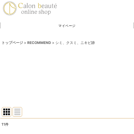
マイページ
トップページ
>
RECOMMEND
>
シミ、クスミ、ニキビ跡
11
件
表示数
: