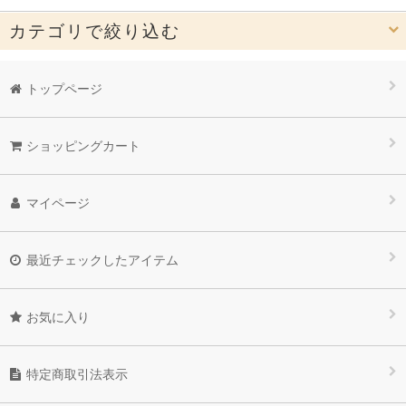
カテゴリで絞り込む
エステプロ・ラボ｜Esthe Pro Labo (全商品)
トップページ
GRAN PRO. グランプロ
ショッピングカート
プロテインナチュラ
Gran Medic グランメディック
マイページ
PRO.〈 プロ 〉
最近チェックしたアイテム
OTHER その他のブランド・コラボ商品 / フェイスケア・ボディ
ケア
お気に入り
特定商取引法表示