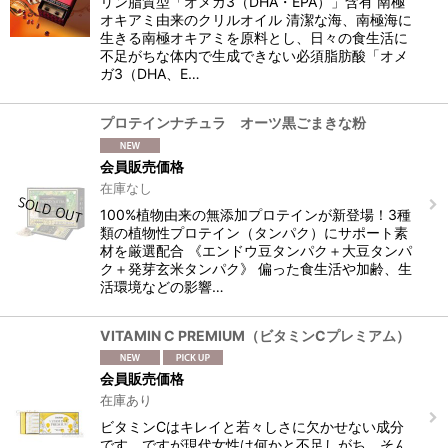
リン脂質型「オメガ3（DHA・EPA）」含有 南極
オキアミ由来のクリルオイル 清潔な海、南極海に
生きる南極オキアミを原料とし、日々の食生活に
不足がちな体内で生成できない必須脂肪酸「オメ
ガ3（DHA、E…
プロテインナチュラ オーツ黒ごまきな粉
会員販売価格
在庫なし
100%植物由来の無添加プロテインが新登場！3種
類の植物性プロテイン（タンパク）にサポート素
材を厳選配合 《エンドウ豆タンパク＋大豆タンパ
ク＋発芽玄米タンパク》 偏った食生活や加齢、生
活環境などの影響…
VITAMIN C PREMIUM（ビタミンCプレミアム）
会員販売価格
在庫あり
ビタミンCはキレイと若々しさに欠かせない成分
です。ですが現代女性は何かと不足しがち。そん