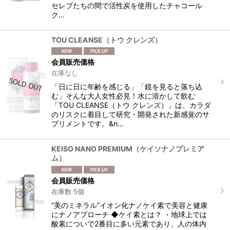
セレブたちの間で活性炭を使用したチャコール
ク…
TOU CLEANSE（トウ クレンズ）
会員販売価格
在庫なし
「日に日に年齢を感じる」「鏡を見ると落ち込
む」そんな大人女性必見！水に溶かして飲む
「TOU CLEANSE（トウ クレンズ）」は、カラダ
のリスクに着目して研究・開発された新感覚のサ
プリメントです。&n…
KEISO NANO PREMIUM（ケイソナノプレミア
ム）
会員販売価格
在庫数 5個
“美のミネラル”イオン化ナノケイ素で美容と健康
にナノアプローチ ◆ケイ素とは？ ・地球上では
酸素についで2番目に多い元素であり、人の体内