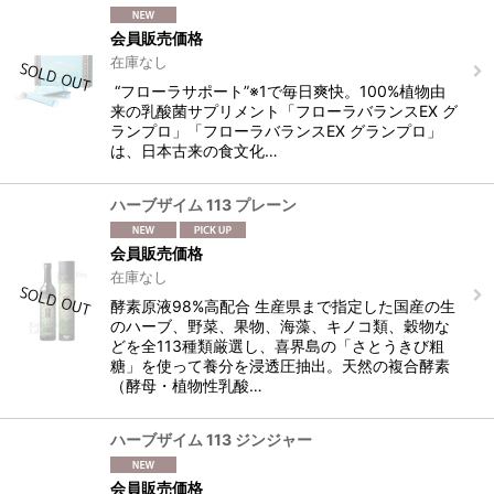
会員販売価格
表示数
:
在庫なし
“フローラサポート”※1で毎日爽快。100%植物由
並び順
:
来の乳酸菌サプリメント「フローラバランスEX グ
ランプロ」「フローラバランスEX グランプロ」
は、日本古来の食文化…
絞り込む
ハーブザイム 113 プレーン
会員販売価格
在庫なし
酵素原液98%高配合 生産県まで指定した国産の生
のハーブ、野菜、果物、海藻、キノコ類、穀物な
どを全113種類厳選し、喜界島の「さとうきび粗
糖」を使って養分を浸透圧抽出。天然の複合酵素
（酵母・植物性乳酸…
ハーブザイム 113 ジンジャー
会員販売価格