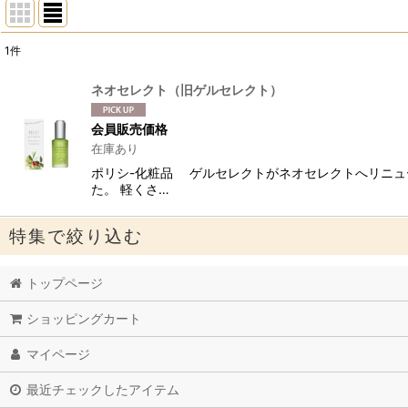
1
件
表示数
:
ネオセレクト（旧ゲルセレクト）
並び順
:
会員販売価格
在庫あり
ポリシ-化粧品 ゲルセレクトがネオセレクトへリニュ
た。 軽くさ…
特集で絞り込む
トップページ
12cosme(NMN配合化粧品）
ショッピングカート
洗顔、クレンジング、石鹸
マイページ
オーガニック月桃シリーズ
最近チェックしたアイテム
高機能パウダーエッセンス