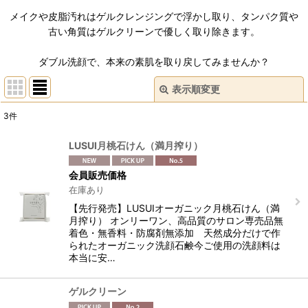
メイクや皮脂汚れはゲルクレンジングで浮かし取り、タンパク質や
古い角質はゲルクリーンで優しく取り除きます。
ダブル洗顔で、本来の素肌を取り戻してみませんか？
表示順変更
閉じる
3
件
表示数
:
LUSUI月桃石けん（満月搾り）
並び順
:
会員販売価格
在庫あり
絞り込む
【先行発売】LUSUIオーガニック月桃石けん（満
月搾り） オンリーワン、高品質のサロン専売品無
着色・無香料・防腐剤無添加 天然成分だけで作
られたオーガニック洗顔石鹸今ご使用の洗顔料は
本当に安…
ゲルクリーン