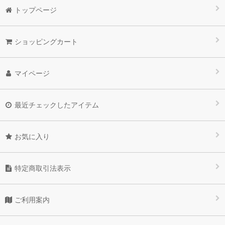
12cosme(NMN配合化粧品）
トップページ
洗顔、クレンジング、石鹸
ショッピングカート
オーガニック月桃シリーズ
高機能パウダーエッセンス
マイページ
【守る】美容オイル（肌環境保護）
最近チェックしたアイテム
原液シリーズ
高機能クリーム（テロメア理論美容）
お気に入り
ベースメイク
特定商取引法表示
紫外線対策（日焼け止め）
内面美容・ダイエット・サプリ・健康茶
ご利用案内
薄毛・フケ・かゆみ・頭皮、髪の健康