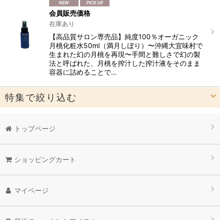
会員販売価格
在庫あり
【高品質サロン専売品】純度100％オーガニック
月桃化粧水50ml（満月しぼり）〜沖縄大宜味村で
生まれた幻の月桃を再現〜手間と難しさで幻の製
法と呼ばれた、月桃を搾汁した搾汁液をそのまま
容器に詰めることで…
特集で絞り込む
12cosme(NMN配合化粧品）
トップページ
洗顔、クレンジング、石鹸
ショッピングカート
オーガニック月桃シリーズ
高機能パウダーエッセンス
マイページ
【守る】美容オイル（肌環境保護）