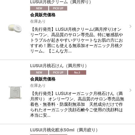
LUSUI月桃クリーム（満月搾り）
並び順
:
会員販売価格
在庫あり
絞り込む
【先行発売】LUSUI月桃クリーム(満月搾り)オン
リーワン、高品質のサロン専売品。特に敏感肌や
トラブルが起きやすいデリケートなお肌の方にお
すすめ！唇にも使える無添加オーガニック月桃ク
リーム。【こんな方…
LUSUI月桃石けん（満月搾り）
会員販売価格
在庫あり
【先行発売】LUSUIオーガニック月桃石けん（満
月搾り） オンリーワン、高品質のサロン専売品無
着色・無香料・防腐剤無添加 天然成分だけで作
られたオーガニック洗顔石鹸今ご使用の洗顔料は
本当に安…
LUSUI月桃化粧水50ml（満月絞り）