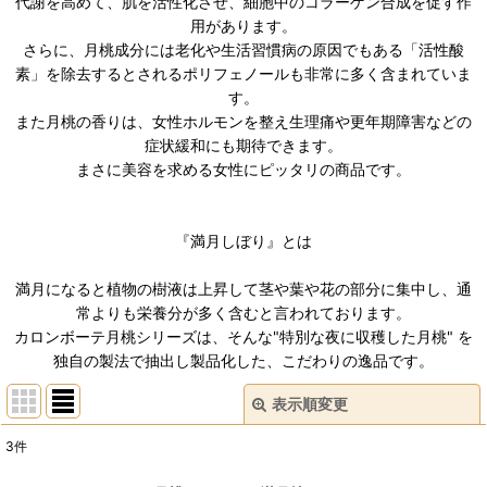
代謝を高めて、肌を活性化させ、細胞中のコラーゲン合成を促す作
用があります。
さらに、月桃成分には老化や生活習慣病の原因でもある「活性酸
素」を除去するとされるポリフェノールも非常に多く含まれていま
す。
また月桃の香りは、女性ホルモンを整え生理痛や更年期障害などの
症状緩和にも期待できます。
まさに美容を求める女性にピッタリの商品です。
『満月しぼり』とは
満月になると植物の樹液は上昇して茎や葉や花の部分に集中し、通
常よりも栄養分が多く含むと言われております。
カロンボーテ月桃シリーズは、そんな"特別な夜に収穫した月桃" を
独自の製法で抽出し製品化した、こだわりの逸品です。
表示順変更
閉じる
3
件
表示数
: