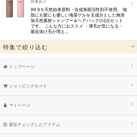
在庫あり
99.9％天然由来原料・合成海面活性剤不使用。 地
肌にも髪にも優しい海藻ゲルを主成分とした無添
加天然素材シャンプー＆ヘアパックの2点セット
です。 こんな方におススメ ・薄毛が気になる・
最近抜け毛が増え…
特集で絞り込む
12cosme(NMN配合化粧品）
トップページ
洗顔、クレンジング、石鹸
ショッピングカート
オーガニック月桃シリーズ
高機能パウダーエッセンス
マイページ
【守る】美容オイル（肌環境保護）
最近チェックしたアイテム
原液シリーズ